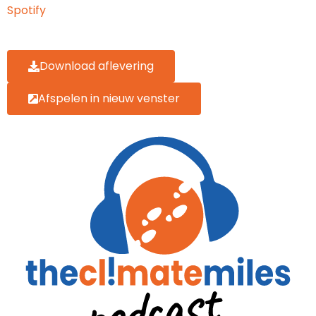
Spotify
RSS FEED
EMBED
Download aflevering
Afspelen in nieuw venster