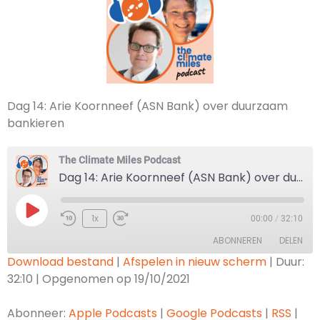
Dag 14: Arie Koornneef (ASN Bank) over duurzaam
bankieren
The Climate Miles Podcast
Dag 14: Arie Koornneef (ASN Bank) over duurzaam bankieren
1x
00:00
/
32:10
ABONNEREN
DELEN
Download bestand
|
Afspelen in nieuw scherm
|
Duur:
32:10
|
Opgenomen op 19/10/2021
DELEN
Apple Podcasts
Google Podcasts
RSS
Spotify
Abonneer:
Apple Podcasts
|
Google Podcasts
|
RSS
|
LINK