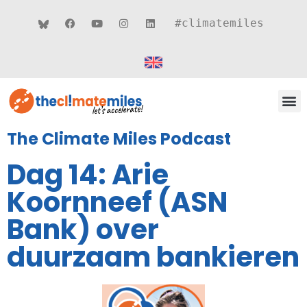
#climatemiles
CLIMATE MILES 
ROUT
THEMA’S
The Climate Miles Podcast
Dag 14: Arie
Koornneef (ASN
Bank) over
duurzaam bankieren