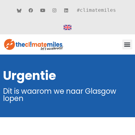
#climatemiles
CLIMATE MILES 
ROUT
THEMA’S
Urgentie
Dit is waarom we naar Glasgow
lopen