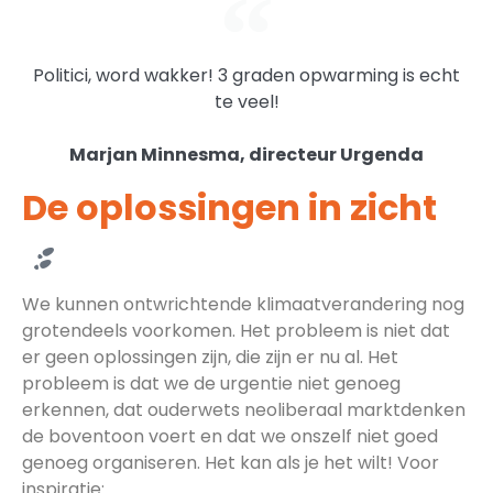
Extreme hitte en
bosbranden in Canada - Juli
2021
Politici, word wakker! 3 graden opwarming is echt
te veel!
6,7 miljoen euro schade, 700 doden en tientallen
vermisten Bron: nieuwsblad.be
Marjan Minnesma, directeur Urgenda
De oplossingen in zicht
We kunnen ontwrichtende klimaatverandering nog
grotendeels voorkomen. Het probleem is niet dat
er geen oplossingen zijn, die zijn er nu al. Het
probleem is dat we de urgentie niet genoeg
erkennen, dat ouderwets neoliberaal marktdenken
de boventoon voert en dat we onszelf niet goed
genoeg organiseren. Het kan als je het wilt! Voor
inspiratie: