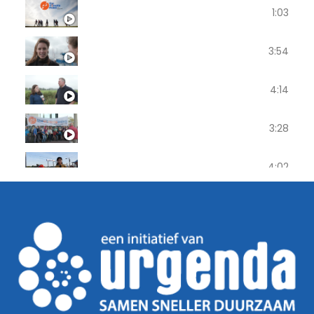
The Climate Miles | Let's Accelerate!
1:03
Dagverslag dag 1: Eemshaven - Loppers
3:54
Dagverslag dag 2: Loppersum - Groninge
4:14
Dagverslag dag 3: Groningen - Assen
3:28
Dagverslag dag 4: Assen - Beilen
4:02
Dagverslag dag 5: Beilen - Hoogeveen
3:40
Dagverslag dag 6: Hoogeveen - Meppel
4:03
Dagverslag dag 7: Meppel - Zwolle
3:32