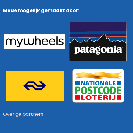
Dagverslag dag 9: Zwolle - Raalte
3:50
Mede mogelijk gemaakt door:
Dagverslag dag 10: Raalte - Deventer
4:02
Dagverslag dag 11: Deventer - Apeldoorn
4:53
Dagverslag dag 12: Apeldoorn - Otterlo
3:27
Dagverslag dag 13: Otterlo - Lunteren
4:08
Dagverslag dag 14: Lunteren - Maarn
4:22
Dagverslag dag 15: Maarn - Utrecht
4:05
Overige partners
Dagverslag dag 16: Utrecht - Woerden
3:40