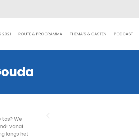
S 2021
ROUTE & PROGRAMMA
THEMA’S & GASTEN
PODCAST
Gouda
e tas? We
and! Vanaf
ng langs het