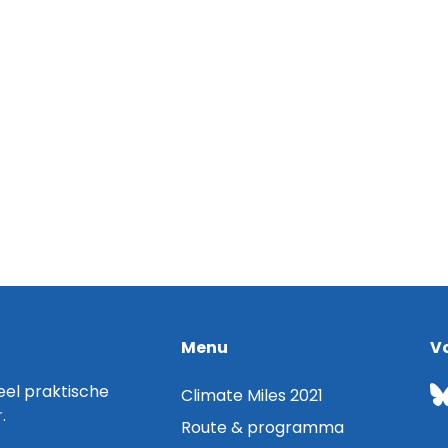
Menu
V
el praktische
Climate Miles 2021
r
.
Route & programma