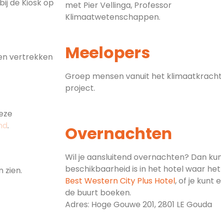
bij de Kiosk op
met Pier Vellinga, Professor
Klimaatwetenschappen.
 en
Meelopers
n vertrekken
Groep mensen vanuit het klimaatkrach
project.
dmolen
deze
nd
.
Overnachten
Wil je aansluitend overnachten? Dan kun 
beschikbaarheid is in het hotel waar het
 zien.
Best Western City Plus Hotel
,
of je kunt
de buurt boeken.
Adres: Hoge Gouwe 201, 2801 LE Gouda
’