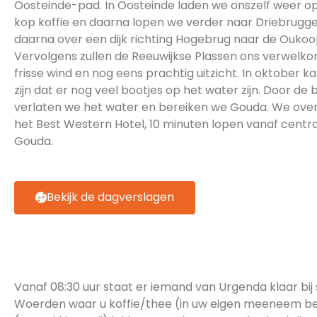
Oosteinde-pad. In Oosteinde laden we onszelf weer o
kop koffie en daarna lopen we verder naar Driebrugg
daarna over een dijk richting Hogebrug naar de Oukoop
Vervolgens zullen de Reeuwijkse Plassen ons verwel
frisse wind en nog eens prachtig uitzicht. In oktober 
zijn dat er nog veel bootjes op het water zijn. Door de
verlaten we het water en bereiken we Gouda. We ove
het Best Western Hotel, 10 minuten lopen vanaf centra
Gouda.
Bekijk de dagverslagen
Programma vr 22 okt
08:30 Koffiemoment
Vanaf 08:30 uur staat er iemand van Urgenda klaar bij 
Woerden waar u koffie/thee (in uw eigen meeneem bek