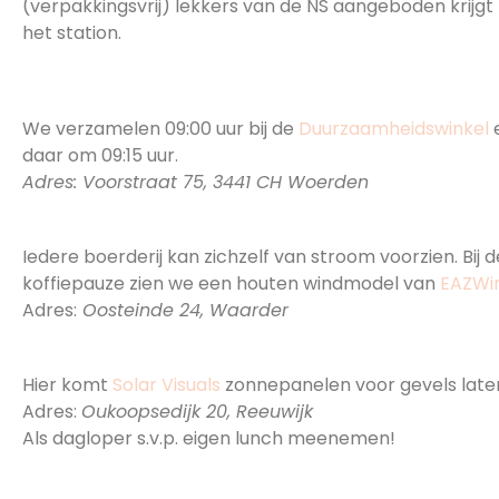
(verpakkingsvrij) lekkers van de NS aangeboden krijgt 
het station.
09:00 Verzamelen Duurzaamheidswinkel Woerden
fotomoment
We verzamelen 09:00 uur bij de
Duurzaamheidswinkel
e
daar om 09:15 uur.
Adres: Voorstraat 75, 3441 CH Woerden
11:00 – 11:30 Koffie & thee bij boer met houten win
Iedere boerderij kan zichzelf van stroom voorzien. Bij 
koffiepauze zien we een houten windmodel van
EAZWi
Adres:
Oosteinde 24, Waarder
13:00 – 13:45 Lunchpauze bij Boerderij Hoeve Stein
Hier komt
Solar Visuals
zonnepanelen voor gevels laten
Adres:
Oukoopsedijk 20, Reeuwijk
Als dagloper s.v.p. eigen lunch meenemen!
15:00 – 15:30 Koffie & thee Kerkelijk centrum ‘De Ark