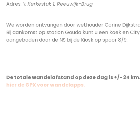
Adres:
’t Kerkestuk 1, Reeuwijk-Brug
17:00 Aankomst station Gouda (kant Huis van de 
We worden ontvangen door wethouder Corine Dijkstra
Bij aankomst op station Gouda kunt u een koek en City
aangeboden door de NS bij de Kiosk op spoor 8/9.
Aantal kilometers
De totale wandelafstand op deze dag is +/- 24 km
hier de GPX voor wandelapps.