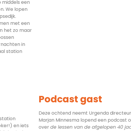
p middels een
en. We lopen
sedijk.
komen met een
kan het zo maar
 bossen
rnachten in
al station
Podcast gast
Deze ochtend neemt Urgenda directeu
station
Marjan Minnesma lopend een podcast 
er!) en iets
over
de lessen van de afgelopen 40 ja