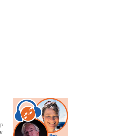
r
op
ar