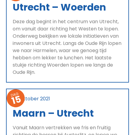
Utrecht – Woerden
Deze dag begint in het centrum van Utrecht,
om vanuit daar richting het Westen te lopen.
Onderweg bekijken we lokale initiatieven van
inwoners uit Utrecht. Langs de Oude Rijn lopen
we naar Harmelen, waar we genoeg tijd
hebben om lekker te lunchen. Het laatste
stukje richting Woerden lopen we langs de
Oude Rijn.
DAG
15
20 oktober 2021
Maarn – Utrecht
Vanuit Maarn vertrekken we fris en fruitig
richting de bossen bij Austerlitz, en lopen we