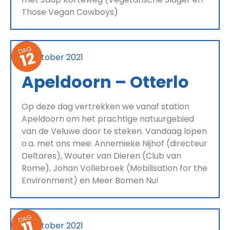
Those Vegan Cowboys)
DAG
12
17 oktober 2021
Apeldoorn – Otterlo
Op deze dag vertrekken we vanaf station
Apeldoorn om het prachtige natuurgebied
van de Veluwe door te steken. Vandaag lopen
o.a. met ons mee: Annemieke Nijhof (directeur
Deltares), Wouter van Dieren (Club van
Rome), Johan Vollebroek (Mobilisation for the
Environment) en Meer Bomen Nu!
DAG
11
16 oktober 2021