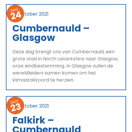
DAG
24
29 oktober 2021
Cumbernauld –
Glasgow
Deze dag brengt ons van Cumbernauld, een
grote stad in North Lanarkshire naar Glasgow,
onze eindbestemming. In Glasgow zullen de
wereldleiders samen komen om het
klimaatakkoord te herzien.
DAG
23
28 oktober 2021
Falkirk –
Cumbernauld