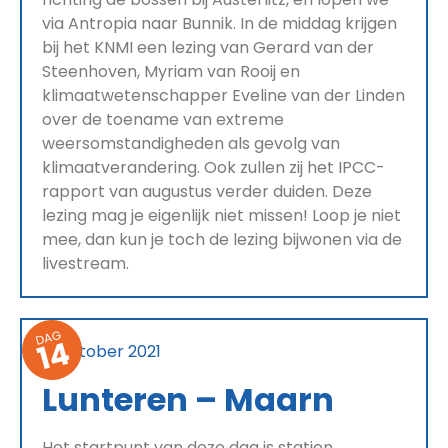
via Antropia naar Bunnik. In de middag krijgen
bij het KNMI een lezing van Gerard van der
Steenhoven, Myriam van Rooij en
klimaatwetenschapper Eveline van der Linden
over de toename van extreme
weersomstandigheden als gevolg van
klimaatverandering. Ook zullen zij het IPCC-
rapport van augustus verder duiden. Deze
lezing mag je eigenlijk niet missen! Loop je niet
mee, dan kun je toch de lezing bijwonen via de
livestream.
DAG
14
19 oktober 2021
Lunteren – Maarn
Het startpunt van deze dag is station