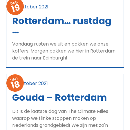
DAG
19
24 oktober 2021
Rotterdam… rustdag
…
Vandaag rusten we uit en pakken we onze
koffers. Morgen pakken we hier in Rotterdam
de trein naar Edinburgh!
DAG
18
23 oktober 2021
Gouda – Rotterdam
Dit is de laatste dag van The Climate Miles
waarop we flinke stappen maken op
Nederlands grondgebied! We zijn met zo'n