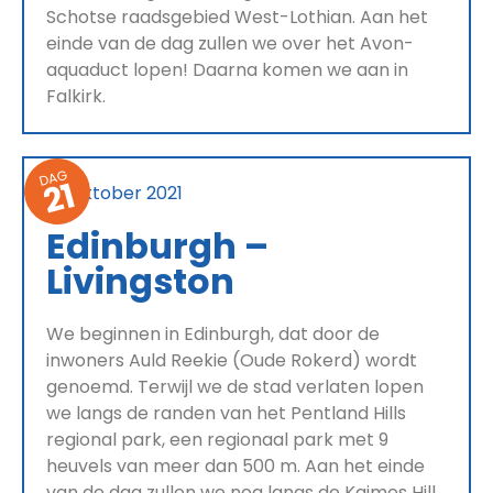
Schotse raadsgebied West-Lothian. Aan het
einde van de dag zullen we over het Avon-
aquaduct lopen! Daarna komen we aan in
Falkirk.
DAG
21
26 oktober 2021
Edinburgh –
Livingston
We beginnen in Edinburgh, dat door de
inwoners Auld Reekie (Oude Rokerd) wordt
genoemd. Terwijl we de stad verlaten lopen
we langs de randen van het Pentland Hills
regional park, een regionaal park met 9
heuvels van meer dan 500 m. Aan het einde
van de dag zullen we nog langs de Kaimes Hill