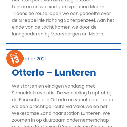
Lunteren en we eindigen bij station Maarn.
Tijdens de route lopen we een gedeelte over
de Grebbelinie richting Scherpenzeel. Aan het
einde van de tocht komen we door de
landgoederen bij Maarsbergen en Maarn.
DAG
13
18 oktober 2021
Otterlo – Lunteren
We starten en eindigen vandaag met
Schooldakrevolutie. De wandeling trapt af bij
de Ericaschool in Otterlo en vanaf daar lopen
we een prachtige route via Valouwe en het
Wekeromse Zand naar station Lunteren. We
zoomen in op duurzaam ondernemerschap
met Jaap Korteweg (Vegetarische Slager en