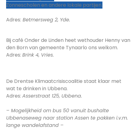
Zonnescholen en andere lokale partijen.
Adres:
Betmersweg 2, Yde.
15:30 – 16:00 Koffie & thee in Vries
Bij café Onder de Linden heet wethouder Henny van
den Born van gemeente Tynaarlo ons welkom.
Adres:
Brink 4, Vries.
17:00 – 17:30 Fris & fruit aangeboden door de
Drentse Klimaatcrisis Coalitie
De Drentse Klimaatcrisiscoalitie staat klaar met
wat te drinken in Ubbena.
Adres:
Asserstraat 125, Ubbena.
– Mogelijkheid om bus 50 vanuit bushalte
Ubbenaseweg naar station Assen te pakken i.v.m.
lange wandelafstand –