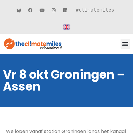
#climatemiles
CLIMATE MILES 
ROUT
THEMA’S
Vr 8 okt Groningen –
Assen
We lopen vanaf station Groningen langs het kanaal