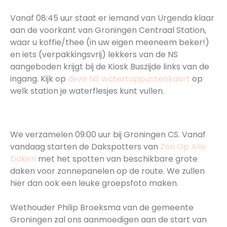
08:45 Koffie Groningen Centraal Station
Vanaf 08:45 uur staat er iemand van Urgenda klaar
aan de voorkant van Groningen Centraal Station,
waar u koffie/thee (in uw eigen meeneem beker!)
en iets (verpakkingsvrij) lekkers van de NS
aangeboden krijgt bij de Kiosk Buszijde links van de
ingang. Kijk op
deze NS watertappuntenkaart
op
welk station je waterflesjes kunt vullen.
09:00 Start van de wandeling en fotomoment
met De Dakspotters
We verzamelen 09:00 uur bij Groningen CS. Vanaf
vandaag starten de Dakspotters van
Zon Op Alle
Daken
met het spotten van beschikbare grote
daken voor zonnepanelen op de route. We zullen
hier dan ook een leuke groepsfoto maken.
Wethouder Philip Broeksma van de gemeente
Groningen zal ons aanmoedigen aan de start van