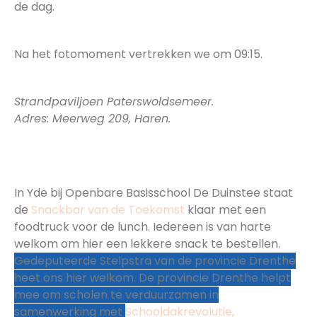
de dag.
09:15 Vertrek
Na het fotomoment vertrekken we om 09:15.
11:15 – 11:45 Koffie & thee
Strandpaviljoen Paterswoldsemeer.
Adres: Meerweg 209, Haren.
13:30 – 14:15 Lunchpauze met Snackbar van de
Toekomst in Yde waar g
edeputeerde Stelpstra
ons welkom heet in Drenthe
In Yde bij Openbare Basisschool De Duinstee staat
de
Snackbar van de Toekomst
klaar met een
foodtruck voor de lunch. Iedereen is van harte
welkom om hier een lekkere snack te bestellen.
Gedeputeerde Stelpstra van de provincie Drenthe
heet ons hier welkom. De provincie Drenthe helpt
mee om scholen te verduurzamen in
samenwerking met
Schooldakrevolutie,