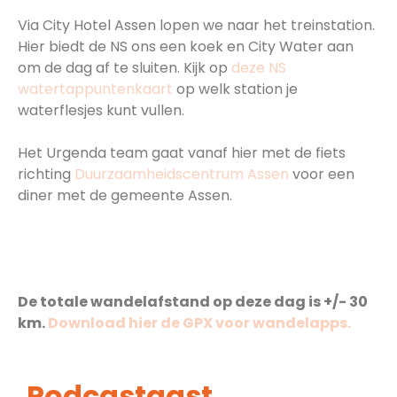
19:00 Aankomst treinstation Assen
Via City Hotel Assen lopen we naar het treinstation.
Hier biedt de NS ons een koek en City Water aan
om de dag af te sluiten. Kijk op
deze NS
watertappuntenkaart
op welk station je
waterflesjes kunt vullen.
Het Urgenda team gaat vanaf hier met de fiets
richting
Duurzaamheidscentrum Assen
voor een
diner met de gemeente Assen.
Aantal kilometers
De totale wandelafstand op deze dag is +/- 30
km.
Download hier de GPX voor wandelapps.
Podcastgast