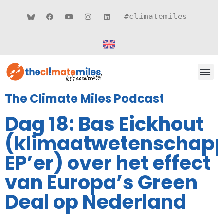
#climatemiles
CLIMATE MILES 
ROUT
THEMA’S
The Climate Miles Podcast
Dag 18: Bas Eickhout
(klimaatwetenschap
EP’er) over het effect
van Europa’s Green
Deal op Nederland