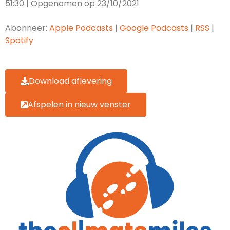
51:30
|
Opgenomen op 23/10/2021
DELEN
Apple Podcasts
Google Podcasts
RSS
Spotify
Abonneer:
Apple Podcasts
|
Google Podcasts
|
RSS
|
LINK
Spotify
RSS FEED
EMBED
Download aflevering
Afspelen in nieuw venster