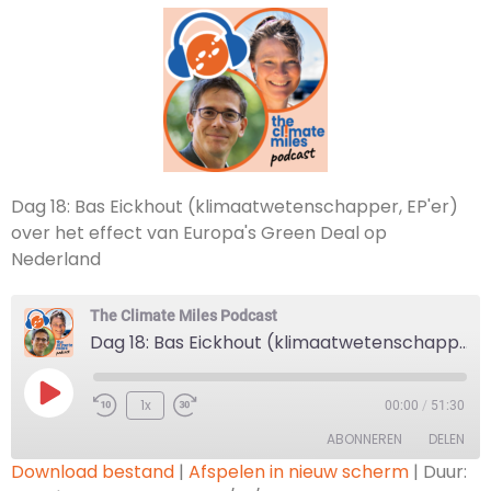
Dag 18: Bas Eickhout (klimaatwetenschapper, EP'er)
over het effect van Europa's Green Deal op
Nederland
The Climate Miles Podcast
Dag 18: Bas Eickhout (klimaatwetenschapper, EP'er) over het effect van Europa's Green Deal op Nederland
1x
00:00
/
51:30
ABONNEREN
DELEN
Download bestand
|
Afspelen in nieuw scherm
|
Duur: