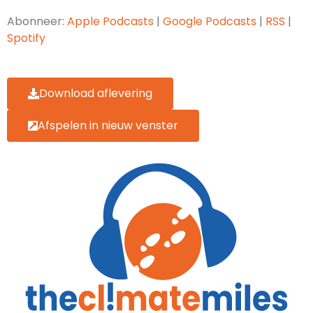
RSS
Spotify
Abonneer:
Apple Podcasts
|
Google Podcasts
|
RSS
|
LINK
Spotify
RSS FEED
EMBED
Download aflevering
Afspelen in nieuw venster