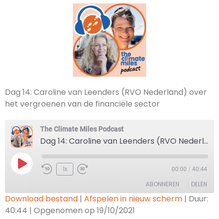
Dag 14: Caroline van Leenders (RVO Nederland) over
het vergroenen van de financiële sector
The Climate Miles Podcast
Dag 14: Caroline van Leenders (RVO Nederland) over het vergroenen van de financiële sector
1x
00:00
/
40:44
ABONNEREN
DELEN
Download bestand
|
Afspelen in nieuw scherm
|
Duur:
40:44
|
Opgenomen op 19/10/2021
DELEN
Apple Podcasts
Google Podcasts