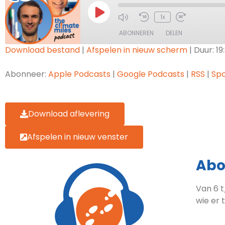
1x
ABONNEREN
DELEN
Download bestand
|
Afspelen in nieuw scherm
|
Duur: 19
DELEN
Apple Podcasts
Goog
Abonneer:
Apple Podcasts
|
Google Podcasts
|
RSS
|
Spo
Spotify
LINK
RSS FEED
EMBED
Download aflevering
Afspelen in nieuw venster
Abo
Van 6 t
wie er 