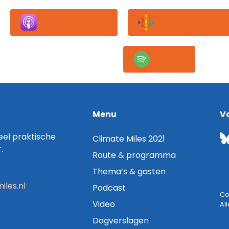
Apple Podcasts
Google Podcast
Spotify
Menu
V
el praktische
Climate Miles 2021
r
.
Route & programma
Thema’s & gasten
iles.nl
Podcast
Co
Video
Al
Dagverslagen