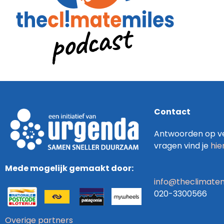
Contact
Antwoorden op ve
vragen vind je
hie
Mede mogelijk gemaakt door:
info@theclimatem
020-3300566
Overige partners