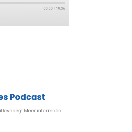
00:00
/
19:36
es Podcast
flevering! Meer informatie