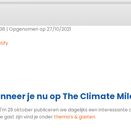
:36
|
Opgenomen op 27/10/2021
le Podcasts
RSS
tify
nneer je nu op The Climate Mil
/m 29 oktober publiceren we dagelijks een interessante a
te gast zijn vind je onder
thema’s & gasten
.