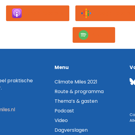
Apple Podcasts
Google Podcast
Spotify
Menu
V
el praktische
Climate Miles 2021
r
.
Route & programma
Thema’s & gasten
iles.nl
Podcast
Co
Video
Al
Dagverslagen