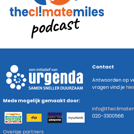
Contact
Antwoorden op ve
vragen vind je
hie
Mede mogelijk gemaakt door:
info@theclimatem
020-3300566
Overige partners