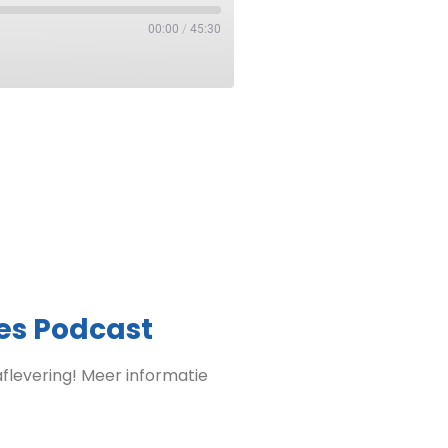
00:00
/
45:30
es Podcast
flevering! Meer informatie