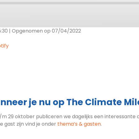
5:30
|
Opgenomen op 07/04/2022
le Podcasts
RSS
tify
nneer je nu op The Climate Mil
/m 29 oktober publiceren we dagelijks een interessante a
te gast zijn vind je onder
thema’s & gasten
.