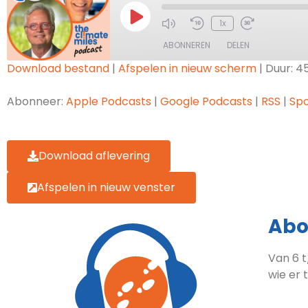
1x
ABONNEREN
DELEN
Download bestand
|
Afspelen in nieuw scherm
|
Duur: 4
DELEN
Apple Podcasts
Goog
Abonneer:
Apple Podcasts
|
Google Podcasts
|
RSS
|
Spo
Spotify
LINK
RSS FEED
EMBED
Download aflevering
Afspelen in nieuw venster
Abo
Van 6 t
wie er 