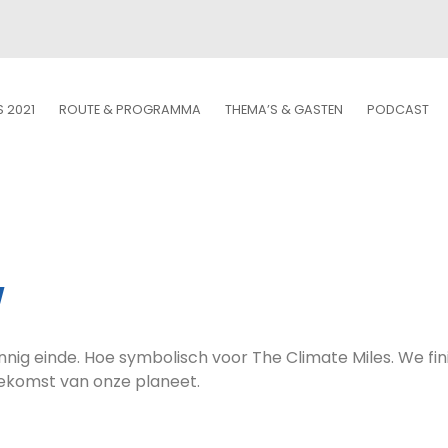
S 2021
ROUTE & PROGRAMMA
THEMA’S & GASTEN
PODCAST
w
nnig einde. Hoe symbolisch voor The Climate Miles. We fi
ekomst van onze planeet.
enstaaf in de neus.