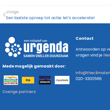
Vorige
Een laatste oproep tot actie: let’s accelerate!
Contact
Antwoorden op ve
vragen vind je
hie
Mede mogelijk gemaakt door:
info@theclimatem
020-3300566
Overige partners