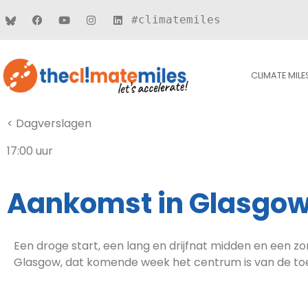
#climatemiles
CLIMATE MILE
< Dagverslagen
17:00 uur
Aankomst in Glasgo
Een droge start, een lang en drijfnat midden en een zo
Glasgow, dat komende week het centrum is van de to
Al snel na de start werd het natter...
...en natter...
...en natter.
Onthaal in Glasgow met zonnetje!
Eindelijk!
Marjan Minnesma aan de finish!
Nu even uitblazen...
...en dan meteen door naar de pharmacy voor een watt