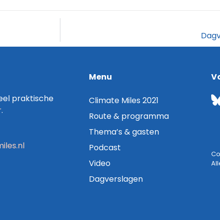
Dagv
Menu
V
el praktische
Climate Miles 2021
r
.
Route & programma
Thema’s & gasten
iles.nl
Podcast
Co
Video
Al
Dagverslagen