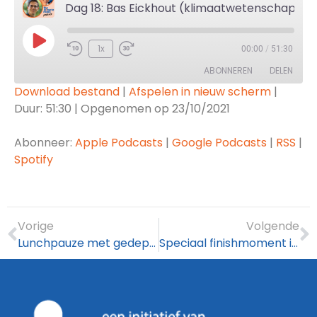
Dag 18: Bas Eickhout (klimaatwetenschapper, EP'er) over het effect van Europa's Green Deal op Nederland
1x
00:00
/
51:30
ABONNEREN
DELEN
Download bestand
|
Afspelen in nieuw scherm
|
Duur: 51:30
|
Opgenomen op 23/10/2021
DELEN
Apple Podcasts
Google Podcasts
RSS
Spotify
Abonneer:
Apple Podcasts
|
Google Podcasts
|
RSS
|
LINK
Spotify
RSS FEED
EMBED
Vorige
Volgende
Lunchpauze met gedeputeerde Berend Potjer
Speciaal finishmoment in Rotterdam bij BlueCity!