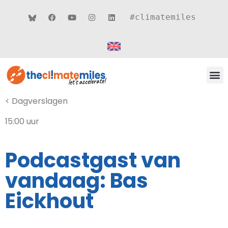
#climatemiles
CLIMATE MILES 
ROUT
THEMA’S
< Dagverslagen
15:00 uur
Podcastgast van
vandaag: Bas
Eickhout