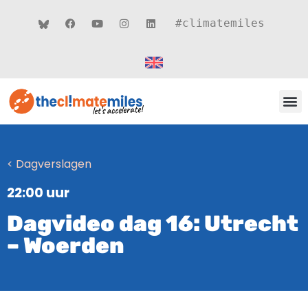
#climatemiles
CLIMATE MILES 
ROUT
THEMA’S
< Dagverslagen
22:00 uur
Dagvideo dag 16: Utrecht
– Woerden