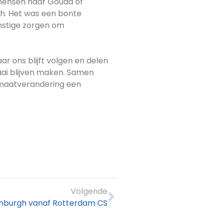
r mensen naar Gouda of
sh. Het was een bonte
nstige zorgen om
r ons blijft volgen en delen
waai blijven maken. Samen
limaatverandering een
Volgende
dinburgh vanaf Rotterdam CS