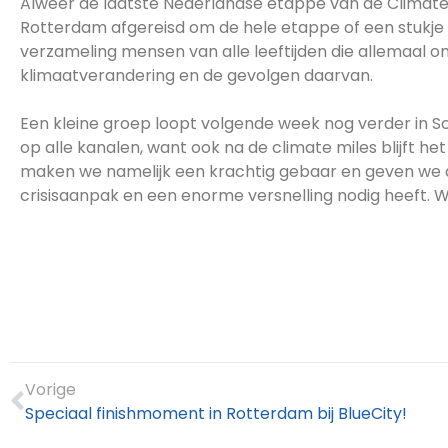
Alweer de laatste Nederlandse etappe van de Climate M
Rotterdam afgereisd om de hele etappe of een stukje d
verzameling mensen van alle leeftijden die allemaal
klimaatverandering en de gevolgen daarvan.
Een kleine groep loopt volgende week nog verder in Sc
op alle kanalen, want ook na de climate miles blijft h
maken we namelijk een krachtig gebaar en geven we de
crisisaanpak en een enorme versnelling nodig heeft. Wan
Vorige
Speciaal finishmoment in Rotterdam bij BlueCity!