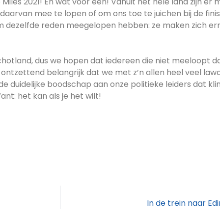
iles 2021! En wat voor een! Vanuit het hele land zijn e
aarvan mee te lopen of om ons toe te juichen bij de fini
 om dezelfde reden meegelopen hebben: ze maken zich er
hotland, dus we hopen dat iedereen die niet meeloopt daa
et ontzettend belangrijk dat we met z’n allen heel veel la
 duidelijke boodschap aan onze politieke leiders dat k
t: het kan als je het wilt!
In de trein naar E