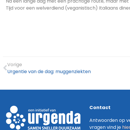
Na een lange dag met een prachtige route, maar met vo
Tijd voor een welverdiend (veganistisch) Italiaans dine
Vorige
Urgentie van de dag: muggenziekten
Contact
Antwoorden op ve
vragen vind je
hie