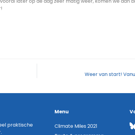
oral later op de dag zeer matig weer, komen we aan bij 
r!
Weer van start! Vanu
Menu
V
el praktische
Climate Miles 2021
r
.