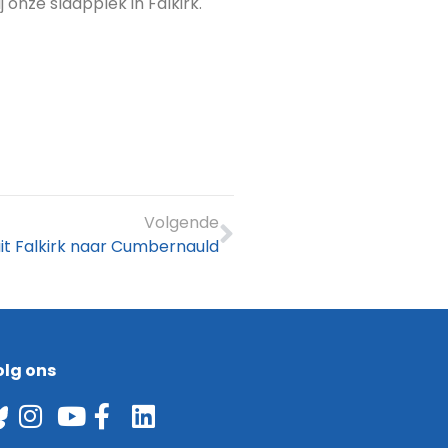
onze slaapplek in Falkirk.
Volgende
it Falkirk naar Cumbernauld
olg ons