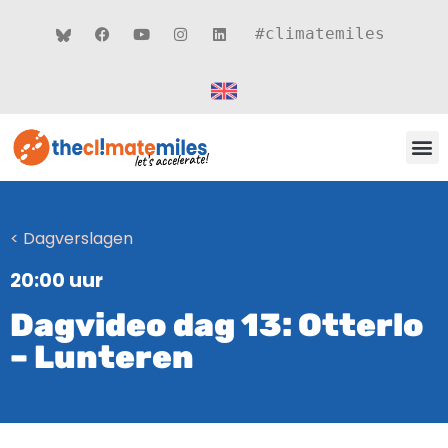
#climatemiles
CLIMATE MILES 
ROUT
THEMA’S
< Dagverslagen
20:00 uur
Dagvideo dag 13: Otterlo
– Lunteren