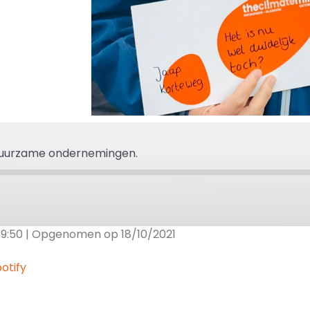
 duurzame ondernemingen.
39:50
|
Opgenomen op 18/10/2021
gle Podcasts
RSS
otify