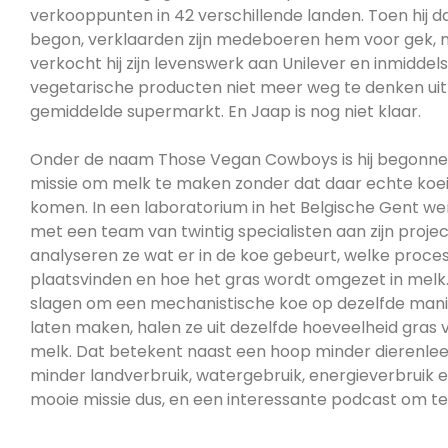
verkooppunten in 42 verschillende landen. Toen hij 
begon, verklaarden zijn medeboeren hem voor gek, m
verkocht hij zijn levenswerk aan Unilever en inmiddels 
vegetarische producten niet meer weg te denken uit
gemiddelde supermarkt. En Jaap is nog niet klaar.
Onder de naam Those Vegan Cowboys is hij begonne
missie om melk te maken zonder dat daar echte koe
komen. In een laboratorium in het Belgische Gent w
met een team van twintig specialisten aan zijn projec
analyseren ze wat er in de koe gebeurt, welke proce
plaatsvinden en hoe het gras wordt omgezet in melk. 
slagen om een mechanistische koe op dezelfde mani
laten maken, halen ze uit dezelfde hoeveelheid gras v
melk. Dat betekent naast een hoop minder dierenleed,
minder landverbruik, watergebruik, energieverbruik e
mooie missie dus, en een interessante podcast om te