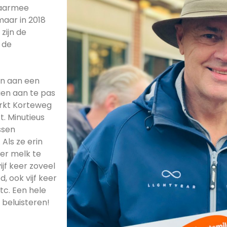
daarmee
aar in 2018
zijn de
 de
n aan een
ien aan te pas
erkt Korteweg
t. Minutieus
ssen
Als ze erin
er melk te
ijf keer zoveel
 ook vijf keer
tc. Een hele
 beluisteren!