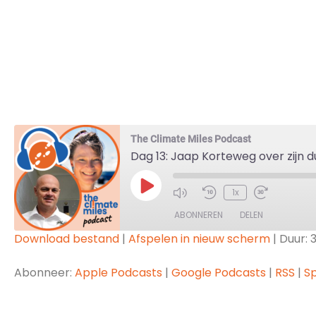
The Climate Miles Podcast
Dag 13: Jaap Korteweg over zijn
1x
ABONNEREN
DELEN
Download bestand
|
Afspelen in nieuw scherm
|
Duur: 
DELEN
Apple Podcasts
Goo
Abonneer:
Apple Podcasts
|
Google Podcasts
|
RSS
|
Sp
Spotify
LINK
RSS FEED