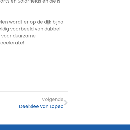
rts en Solarfields en die is
en wordt er op de dijk bijna
weldig voorbeeld van dubbel
t voor duurzame
accelerate!
Volgende
DeelSlee van Lopec