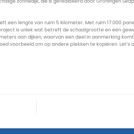
halige zonnedijk, die is gerealiseerd door Groningen Seapo
eft een lengte van ruim 5 kilometer. Met ruim 17.000 panel
 project is uniek wat betreft de schaalgrootte en een ge
ometers aan dijken, waarvan een deel in aanmerking kom
oed voorbeeld om op andere plekken te kopiëren. Let’s 