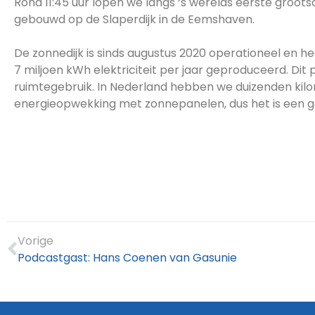
Rond 11:45 uur lopen we langs ‘s werelds eerste grootsc
gebouwd op de Slaperdijk in de Eemshaven.
De zonnedijk is sinds augustus 2020 operationeel en he
7 miljoen kWh elektriciteit per jaar geproduceerd. Dit
ruimtegebruik. In Nederland hebben we duizenden kil
energieopwekking met zonnepanelen, dus het is een g
Vorige
Podcastgast: Hans Coenen van Gasunie